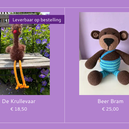
Leverbaar op bestelling
De Krullevaar
Beer Bram
€ 18,50
€ 25,00