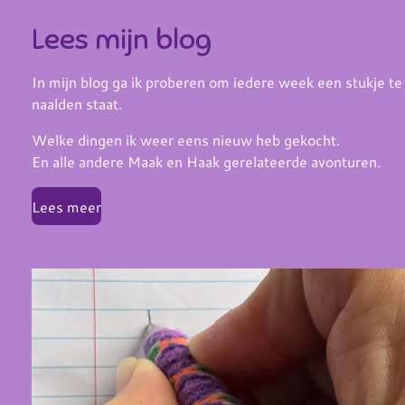
Lees mijn blog
In mijn blog ga ik proberen om iedere week een stukje te 
naalden staat.
Welke dingen ik weer eens nieuw heb gekocht.
En alle andere Maak en Haak gerelateerde avonturen.
Lees meer