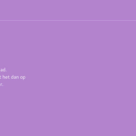
aad.
t het dan op
r.